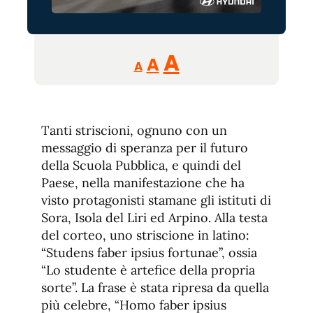
Reducir
Aumentar
Restablecer
A
A
A
tamaño
tamaño
tamaño
de
de
fuente.
de
fuente
Tanti striscioni, ognuno con un
fuente.
messaggio di speranza per il futuro
della Scuola Pubblica, e quindi del
Paese, nella manifestazione che ha
visto protagonisti stamane gli istituti di
Sora, Isola del Liri ed Arpino. Alla testa
del corteo, uno striscione in latino:
“Studens faber ipsius fortunae”, ossia
“Lo studente è artefice della propria
sorte”. La frase è stata ripresa da quella
più celebre, “Homo faber ipsius