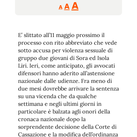
Reducir
Aumentar
Restablecer
A
A
A
tamaño
tamaño
tamaño
de
de
fuente.
de
fuente
E’ slittato all’11 maggio prossimo il
fuente.
processo con rito abbreviato che vede
sotto accusa per violenza sessuale di
gruppo due giovani di Sora ed Isola
Liri. Ieri, come anticipato, gli avvocati
difensori hanno aderito all’astensione
nazionale dalle udienze. Fra meno di
due mesi dovrebbe arrivare la sentenza
su una vicenda che da qualche
settimana e negli ultimi giorni in
particolare è balzata agli onori della
cronaca nazionale dopo la
sorprendente decisione della Corte di
Cassazione e la modifica dell’ordinanza