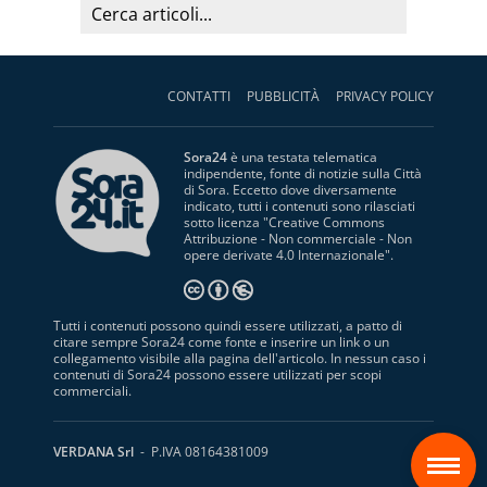
CONTATTI
PUBBLICITÀ
PRIVACY POLICY
Sora24
è una testata telematica
indipendente, fonte di notizie sulla Città
di Sora. Eccetto dove diversamente
indicato, tutti i contenuti sono rilasciati
sotto licenza "
Creative Commons
Attribuzione - Non commerciale - Non
opere derivate 4.0 Internazionale
".
Tutti i contenuti possono quindi essere utilizzati, a patto di
citare sempre Sora24 come fonte e inserire un link o un
collegamento visibile alla pagina dell'articolo. In nessun caso i
contenuti di Sora24 possono essere utilizzati per scopi
commerciali.
S
VERDANA Srl
- P.IVA 08164381009