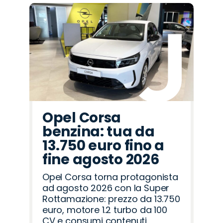
Promo
Promo
Promo
Promo
Promo
Promo
Promo
Promo
Promo
Promo
Promo
Promo
Promo
Promo
Promo
Alfa
Opel
Citroën
Seat
Jaecoo
Land
Peugeot
Omoda
Abarth
Fiat
Hyundai
Jeep
Cupra
Mazda
Lancia
Romeo
Rover
Opel Corsa
benzina: tua da
13.750 euro fino a
fine agosto 2026
Opel Corsa torna protagonista
ad agosto 2026 con la Super
Rottamazione: prezzo da 13.750
euro, motore 1.2 turbo da 100
CV e consumi contenuti.