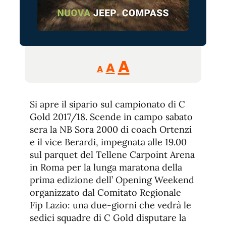
Reducir
Aumentar
Restablecer
A
A
A
tamaño
tamaño
tamaño
de
de
fuente.
Si apre il sipario sul campionato di C
de
fuente
Gold 2017/18. Scende in campo sabato
fuente.
sera la NB Sora 2000 di coach Ortenzi
e il vice Berardi, impegnata alle 19.00
sul parquet del Tellene Carpoint Arena
in Roma per la lunga maratona della
prima edizione dell’ Opening Weekend
organizzato dal Comitato Regionale
Fip Lazio: una due-giorni che vedrà le
sedici squadre di C Gold disputare la