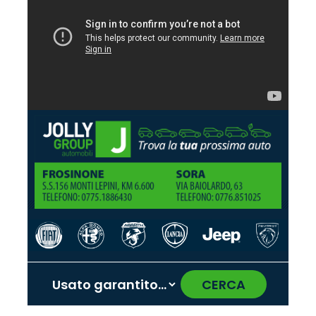
CERCA
‹
›