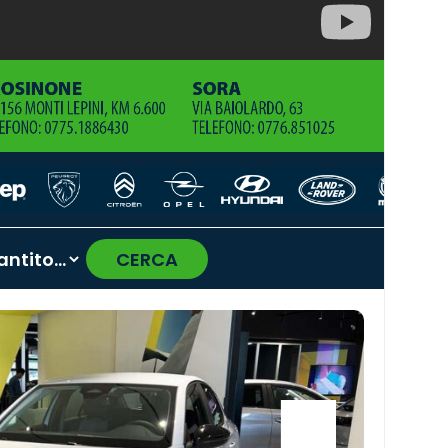
CERCA
›