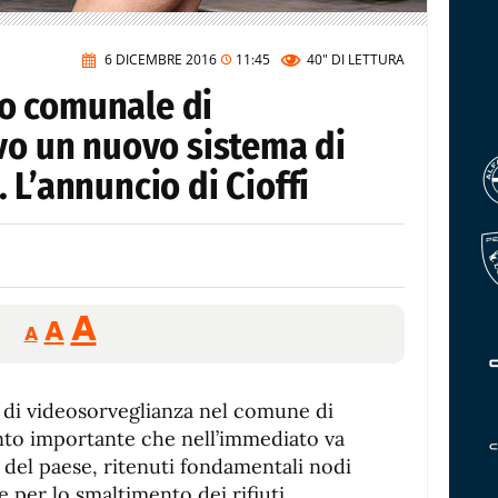
6 DICEMBRE 2016
11:45
40"
DI LETTURA
rio comunale di
vo un nuovo sistema di
 L’annuncio di Cioffi
Reducir
Aumentar
Restablecer
A
A
A
tamaño
tamaño
tamaño
de
de
fuente.
 di videosorveglianza nel comune di
de
fuente
nto importante che nell’immediato va
fuente.
 del paese, ritenuti fondamentali nodi
e per lo smaltimento dei rifiuti.