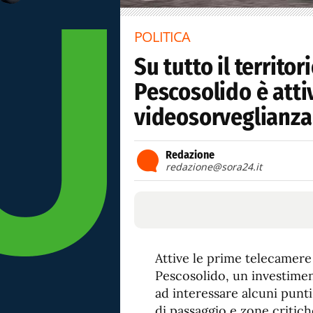
POLITICA
Su tutto il territo
Pescosolido è atti
videosorveglianza.
Redazione
redazione@sora24.it
Attive le prime telecamere
Pescosolido, un investime
ad interessare alcuni punti
di passaggio e zone critich