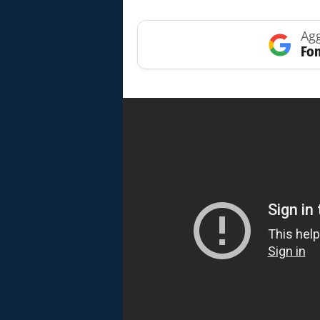
Agg
Fon