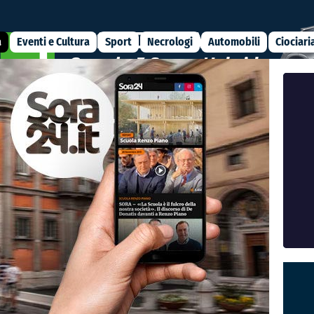
a
Eventi e Cultura
Sport
Necrologi
Automobili
Ciociari