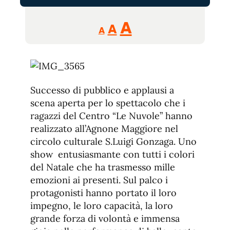
Reducir
Aumentar
Restablecer
A
A
A
tamaño
tamaño
tamaño
de
de
fuente.
de
fuente
fuente.
Successo di pubblico e applausi a
scena aperta per lo spettacolo che i
ragazzi del Centro “Le Nuvole” hanno
realizzato all’Agnone Maggiore nel
circolo culturale S.Luigi Gonzaga. Uno
show entusiasmante con tutti i colori
del Natale che ha trasmesso mille
emozioni ai presenti. Sul palco i
protagonisti hanno portato il loro
impegno, le loro capacità, la loro
grande forza di volontà e immensa