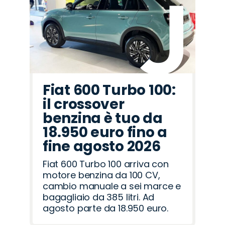
Omoda
Alfa
Peugeot
Citroën
Land
Jeep
Opel
Fiat
Seat
Mazda
Cupra
Hyundai
Jaecoo
Lancia
Abarth
Romeo
Rover
Fiat 600 Turbo 100:
il crossover
benzina è tuo da
18.950 euro fino a
fine agosto 2026
Fiat 600 Turbo 100 arriva con
motore benzina da 100 CV,
cambio manuale a sei marce e
bagagliaio da 385 litri. Ad
agosto parte da 18.950 euro.