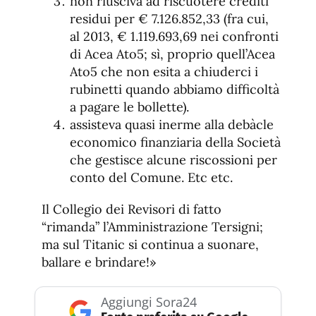
non riusciva ad riscuotere crediti
residui per € 7.126.852,33 (fra cui,
al 2013, € 1.119.693,69 nei confronti
di Acea Ato5; sì, proprio quell’Acea
Ato5 che non esita a chiuderci i
rubinetti quando abbiamo difficoltà
a pagare le bollette).
assisteva quasi inerme alla debàcle
economico finanziaria della Società
che gestisce alcune riscossioni per
conto del Comune. Etc etc.
Il Collegio dei Revisori di fatto
“rimanda” l’Amministrazione Tersigni;
ma sul Titanic si continua a suonare,
ballare e brindare!»
Aggiungi Sora24