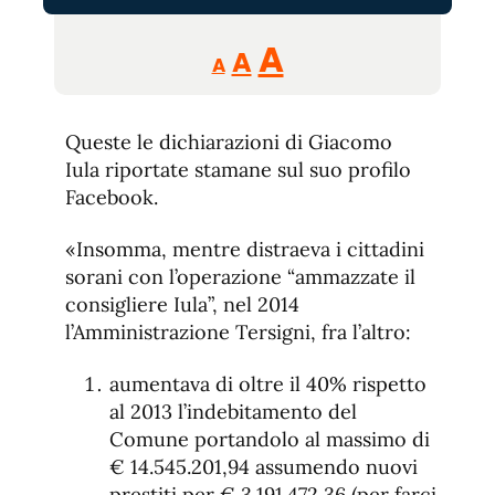
Reducir
Aumentar
Restablecer
A
A
A
tamaño
tamaño
tamaño
de
de
fuente.
Queste le dichiarazioni di Giacomo
de
fuente
Iula riportate stamane sul suo profilo
fuente.
Facebook.
«Insomma, mentre distraeva i cittadini
sorani con l’operazione “ammazzate il
consigliere Iula”, nel 2014
l’Amministrazione Tersigni, fra l’altro:
aumentava di oltre il 40% rispetto
al 2013 l’indebitamento del
Comune portandolo al massimo di
€ 14.545.201,94 assumendo nuovi
prestiti per € 3.191.472,36 (per farci