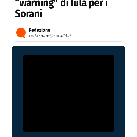
“warning” di Iula per i
Sorani
Redazione
redazione@sora24.it