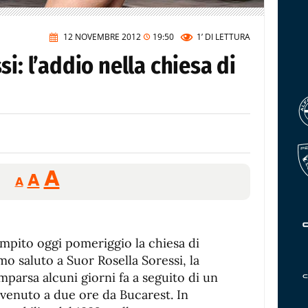
12 NOVEMBRE 2012
19:50
1’
DI LETTURA
i: l’addio nella chiesa di
Reducir
Aumentar
Restablecer
A
A
A
tamaño
tamaño
tamaño
de
de
fuente.
de
fuente
mpito oggi pomeriggio la chiesa di
fuente.
mo saluto a Suor Rosella Soressi, la
parsa alcuni giorni fa a seguito di un
vvenuto a due ore da Bucarest. In