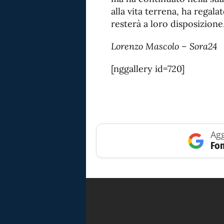
alla vita terrena, ha regal
resterà a loro disposizione
Lorenzo Mascolo – Sora24
[nggallery id=720]
Agg
Fon