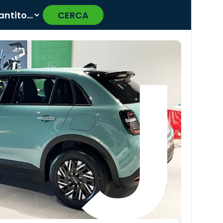
CERCA
›