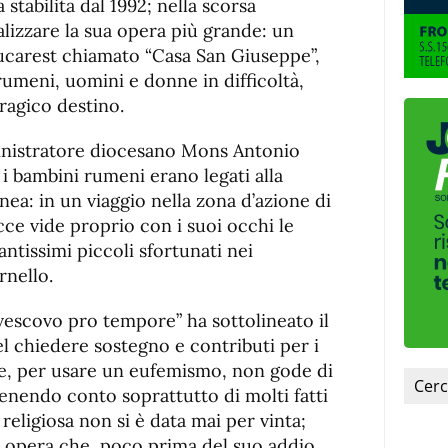
stabilita dal 1992; nella scorsa
alizzare la sua opera più grande: un
ucarest chiamato “Casa San Giuseppe”,
rumeni, uomini e donne in difficoltà,
tragico destino.
ministratore diocesano Mons Antonio
i bambini rumeni erano legati alla
ea: in un viaggio nella zona d’azione di
ecce vide proprio con i suoi occhi le
antissimi piccoli sfortunati nei
rnello.
“vescovo pro tempore” ha sottolineato il
el chiedere sostegno e contributi per i
e, per usare un eufemismo, non gode di
 tenendo conto soprattutto di molti fatti
 religiosa non si è data mai per vinta;
a opera che, poco prima del suo addio