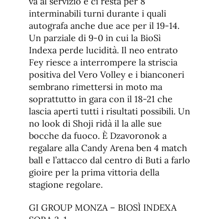
va al servizio e ci resta per 8
interminabili turni durante i quali
autografa anche due ace per il 19-14.
Un parziale di 9-0 in cui la BioSì
Indexa perde lucidità. Il neo entrato
Fey riesce a interrompere la striscia
positiva del Vero Volley e i bianconeri
sembrano rimettersi in moto ma
soprattutto in gara con il 18-21 che
lascia aperti tutti i risultati possibili. Un
no look di Shoji ridà il la alle sue
bocche da fuoco. È Dzavoronok a
regalare alla Candy Arena ben 4 match
ball e l’attacco dal centro di Buti a farlo
gioire per la prima vittoria della
stagione regolare.
GI GROUP MONZA – BIOSÌ INDEXA