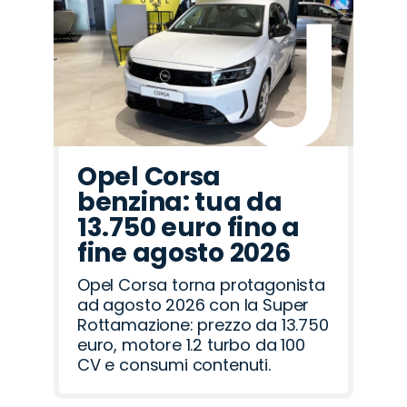
Mazda
Opel
Land
Citroën
Lancia
Abarth
Jaecoo
Peugeot
Omoda
Alfa
Hyundai
Jeep
Cupra
Fiat
Seat
Rover
Romeo
Opel Corsa
benzina: tua da
13.750 euro fino a
fine agosto 2026
Opel Corsa torna protagonista
ad agosto 2026 con la Super
Rottamazione: prezzo da 13.750
euro, motore 1.2 turbo da 100
CV e consumi contenuti.