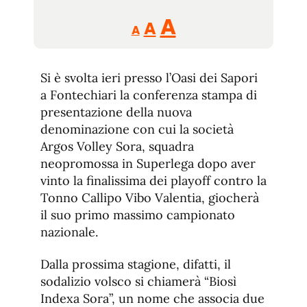
Reducir
Aumentar
Restablecer
A
A
A
tamaño
tamaño
tamaño
de
de
fuente.
Si è svolta ieri presso l’Oasi dei Sapori
de
fuente
a Fontechiari la conferenza stampa di
fuente.
presentazione della nuova
denominazione con cui la società
Argos Volley Sora, squadra
neopromossa in Superlega dopo aver
vinto la finalissima dei playoff contro la
Tonno Callipo Vibo Valentia, giocherà
il suo primo massimo campionato
nazionale.
Dalla prossima stagione, difatti, il
sodalizio volsco si chiamerà “Biosì
Indexa Sora”, un nome che associa due