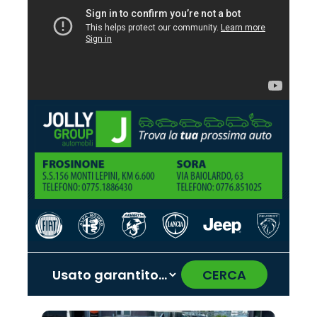
CERCA
‹
›