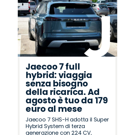
Promo
Promo
Promo
Promo
Promo
Promo
Promo
Promo
Promo
Promo
Promo
Promo
Promo
Promo
Promo
Omoda
Land
Alfa
Fiat
Peugeot
Jeep
Abarth
Mazda
Hyundai
Citroën
Cupra
Lancia
Opel
Jaecoo
Seat
Rover
Romeo
Jaecoo 7 full
hybrid: viaggia
senza bisogno
della ricarica. Ad
agosto è tuo da 179
euro al mese
Jaecoo 7 SHS-H adotta il Super
Hybrid System di terza
generazione con 224 CV,