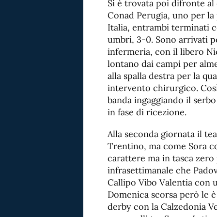
Si è trovata poi difronte 
Conad Perugia, uno per la 
Italia, entrambi terminati c
umbri, 3-0. Sono arrivati p
infermeria, con il libero 
lontano dai campi per alme
alla spalla destra per la qu
intervento chirurgico. Cos
banda ingaggiando il serbo 
in fase di ricezione.
Alla seconda giornata il te
Trentino, ma come Sora c
carattere ma in tasca zero
infrasettimanale che Padov
Callipo Vibo Valentia con
Domenica scorsa però le è s
derby con la Calzedonia V