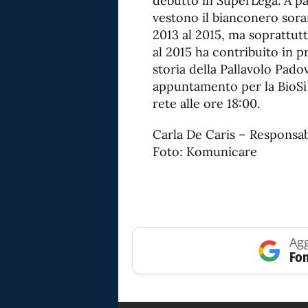
debutto in SuperLega. A pa
vestono il bianconero sora
2013 al 2015, ma soprattut
al 2015 ha contribuito in 
storia della Pallavolo Pad
appuntamento per la BioSì 
rete alle ore 18:00.
Carla De Caris – Responsab
Foto: Komunicare
Agg
Fon