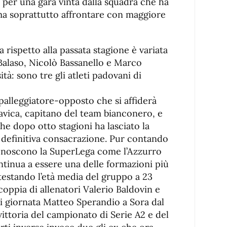
a per una gara vinta dalla squadra che ha
ma soprattutto affrontare con maggiore
 rispetto alla passata stagione è variata
 Balaso, Nicolò Bassanello e Marco
tà: sono tre gli atleti padovani di
palleggiatore-opposto che si affiderà
ravica, capitano del team bianconero, e
che dopo otto stagioni ha lasciato la
a definitiva consacrazione. Pur contando
conoscono la SuperLega come l’Azzurro
tinua a essere una delle formazioni più
testando l’età media del gruppo a 23
coppia di allenatori Valerio Baldovin e
di giornata Matteo Sperandio a Sora dal
 vittoria del campionato di Serie A2 e del