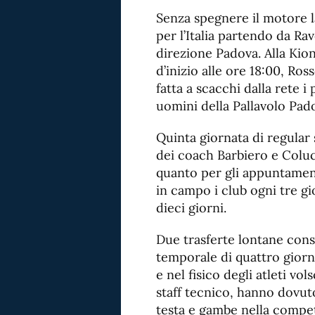
Senza spegnere il motore l
per l’Italia partendo da R
direzione Padova. Alla Ki
d’inizio alle ore 18:00, Ro
fatta a scacchi dalla rete i
uomini della Pallavolo Pado
Quinta giornata di regular
dei coach Barbiero e Colucci
quanto per gli appuntamen
in campo i club ogni tre gi
dieci giorni.
Due trasferte lontane cons
temporale di quattro giorn
e nel fisico degli atleti vol
staff tecnico, hanno dovuto
testa e gambe nella competi