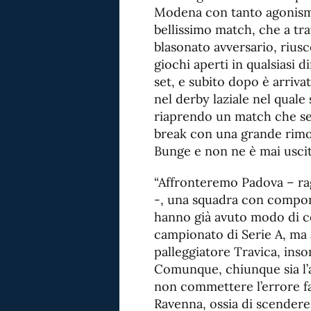
Modena con tanto agonismo
bellissimo match, che a trat
blasonato avversario, riusc
giochi aperti in qualsiasi d
set, e subito dopo è arriva
nel derby laziale nel quale 
riaprendo un match che se
break con una grande rimon
Bunge e non ne è mai uscit
“Affronteremo Padova – ra
-, una squadra con compon
hanno già avuto modo di c
campionato di Serie A, ma 
palleggiatore Travica, ins
Comunque, chiunque sia l’a
non commettere l’errore f
Ravenna, ossia di scendere