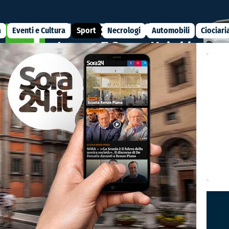
a
Eventi e Cultura
Sport
Necrologi
Automobili
Ciociari