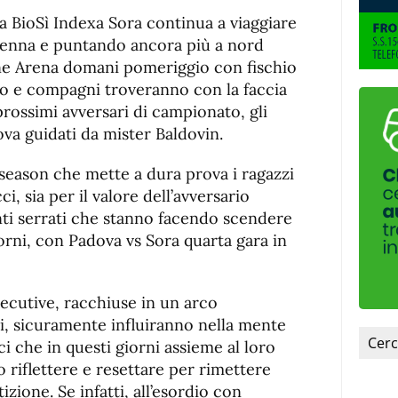
de
fuente.
a BioSì Indexa Sora continua a viaggiare
de
fuente
avenna e puntando ancora più a nord
fuente.
one Arena domani pomeriggio con fischio
sso e compagni troveranno con la faccia
 prossimi avversari di campionato, gli
va guidati da mister Baldovin.
 season che mette a dura prova i ragazzi
, sia per il valore dell’avversario
ti serrati che stanno facendo scendere
orni, con Padova vs Sora quarta gara in
ecutive, racchiuse in un arco
i, sicuramente influiranno nella mente
sci che in questi giorni assieme al loro
 riflettere e resettare per rimettere
zione. Se infatti, all’esordio con