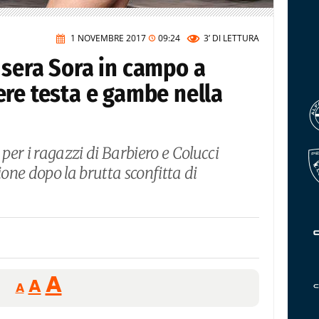
1 NOVEMBRE 2017
09:24
3’
DI LETTURA
 sera Sora in campo a
ere testa e gambe nella
er i ragazzi di Barbiero e Colucci
one dopo la brutta sconfitta di
Reducir
Aumentar
Restablecer
A
A
A
tamaño
tamaño
tamaño
de