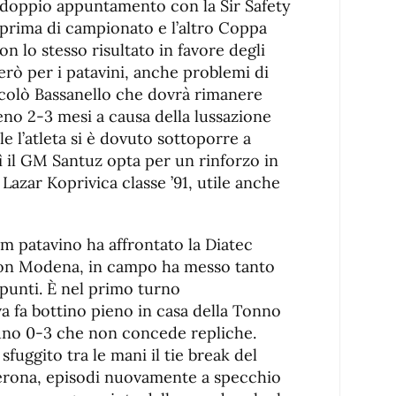
al doppio appuntamento con la Sir Safety
prima di campionato e l’altro Coppa
on lo stesso risultato in favore degli
erò per i patavini, anche problemi di
Nicolò Bassanello che dovrà rimanere
no 2-3 mesi a causa della lussazione
ale l’atleta si è dovuto sottoporre a
ì il GM Santuz opta per un rinforzo in
Lazar Koprivica classe ’91, utile anche
am patavino ha affrontato la Diatec
on Modena, in campo ha messo tanto
 punti. È nel primo turno
a fa bottino pieno in casa della Tonno
 uno 0-3 che non concede repliche.
fuggito tra le mani il tie break del
erona, episodi nuovamente a specchio