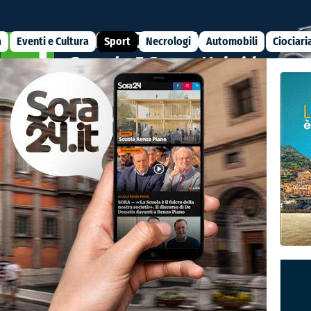
a
Eventi e Cultura
Sport
Necrologi
Automobili
Ciociari