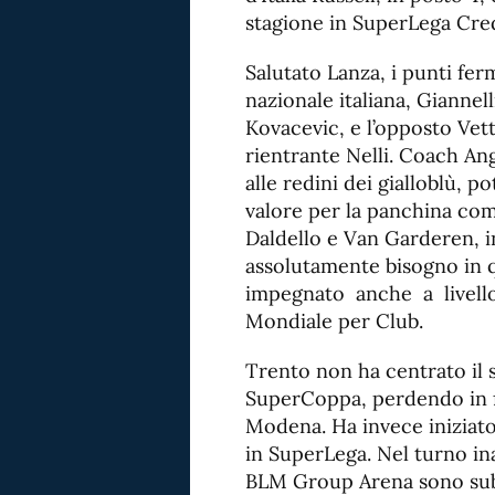
stagione in SuperLega Cre
Salutato Lanza, i punti ferm
nazionale italiana, Giannel
Kovacevic, e l’opposto Vetto
rientrante Nelli. Coach Ang
alle redini dei gialloblù, p
valore per la panchina com
Daldello e Van Garderen, i
assolutamente bisogno in 
impegnato anche a livell
Mondiale per Club.
Trento non ha centrato il s
SuperCoppa, perdendo in f
Modena. Ha invece iniziato
in SuperLega. Nel turno ina
BLM Group Arena sono subit