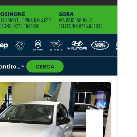
CERCA
›