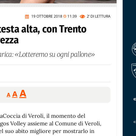
19 OTTOBRE 2018
11:39
2’
DI LETTURA
testa alta, con Trento
vezza
rica: «Lotteremo su ogni pallone»
Reducir
Aumentar
Restablecer
A
A
A
tamaño
tamaño
tamaño
de
de
fuente.
laCoccia di Veroli, il momento del
de
fuente
rgos Volley assieme al Comune di Veroli,
fuente.
el suo abito migliore per mostrarlo in