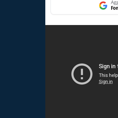
Agg
Fon