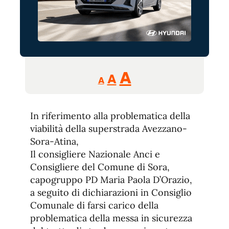
Reducir
Aumentar
Restablecer
A
A
A
tamaño
tamaño
tamaño
de
de
fuente.
In riferimento alla problematica della
de
fuente
viabilità della superstrada Avezzano-
fuente.
Sora-Atina,
Il consigliere Nazionale Anci e
Consigliere del Comune di Sora,
capogruppo PD Maria Paola D’Orazio,
a seguito di dichiarazioni in Consiglio
Comunale di farsi carico della
problematica della messa in sicurezza