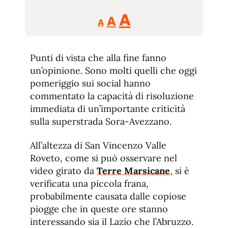
Reducir
Aumentar
Restablecer
A
A
A
tamaño
tamaño
tamaño
de
de
fuente.
Punti di vista che alla fine fanno
de
fuente
un’opinione. Sono molti quelli che oggi
fuente.
pomeriggio sui social hanno
commentato la capacità di risoluzione
immediata di un’importante criticità
sulla superstrada Sora-Avezzano.
All’altezza di San Vincenzo Valle
Roveto, come si può osservare nel
video girato da
Terre Marsicane
, si è
verificata una piccola frana,
probabilmente causata dalle copiose
piogge che in queste ore stanno
interessando sia il Lazio che l’Abruzzo.