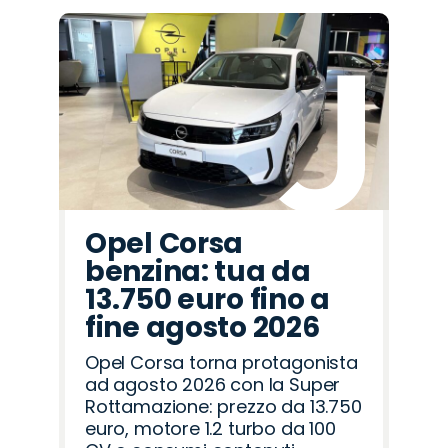
Promo
Promo
Promo
Promo
Promo
Promo
Promo
Promo
Promo
Promo
Promo
Promo
Promo
Promo
Promo
Fiat
Cupra
Lancia
Land
Mazda
Abarth
Omoda
Seat
Jaecoo
Citroën
Jeep
Alfa
Peugeot
Hyundai
Opel
Rover
Romeo
Opel Corsa
benzina: tua da
13.750 euro fino a
fine agosto 2026
Opel Corsa torna protagonista
ad agosto 2026 con la Super
Rottamazione: prezzo da 13.750
euro, motore 1.2 turbo da 100