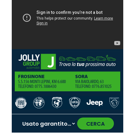
CERCA
‹
›