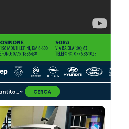
CERCA
›