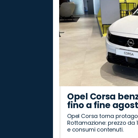
Romeo
Rover
Opel Corsa benz
fino a fine agos
Opel Corsa torna protago
Rottamazione: prezzo da 1
e consumi contenuti.