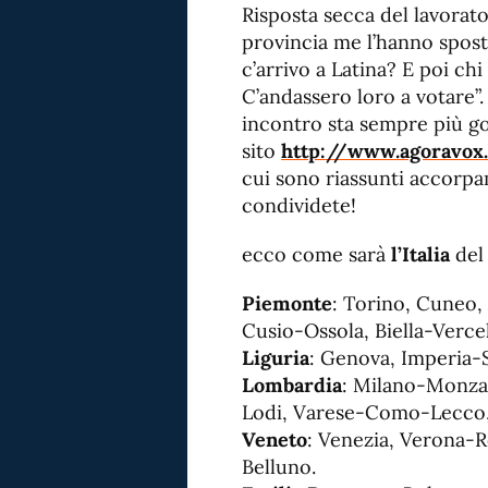
Risposta secca del lavorat
provincia me l’hanno spost
c’arrivo a Latina? E poi chi
C’andassero loro a votare”
incontro sta sempre più g
sito
http://www.agoravox.
cui sono riassunti accorp
condividete!
ecco come sarà
l’Italia
del
Piemonte
: Torino, Cuneo,
Cusio-Ossola, Biella-Vercel
Liguria
: Genova, Imperia-S
Lombardia
: Milano-Monza
Lodi, Varese-Como-Lecco,
Veneto
: Venezia, Verona-R
Belluno.