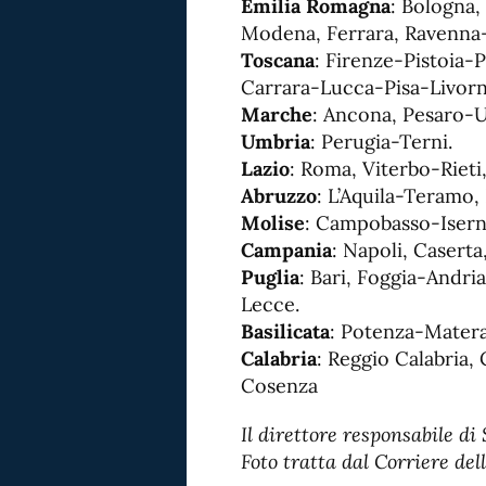
Emilia Romagna
: Bologna,
Modena, Ferrara, Ravenna-
Toscana
: Firenze-Pistoia-
Carrara-Lucca-Pisa-Livorn
Marche
: Ancona, Pesaro-
Umbria
: Perugia-Terni.
Lazio
: Roma, Viterbo-Rieti
Abruzzo
: L’Aquila-Teramo,
Molise
: Campobasso-Isern
Campania
: Napoli, Casert
Puglia
: Bari, Foggia-Andri
Lecce.
Basilicata
: Potenza-Matera
Calabria
: Reggio Calabria,
Cosenza
Il direttore responsabile 
Foto tratta dal Corriere del