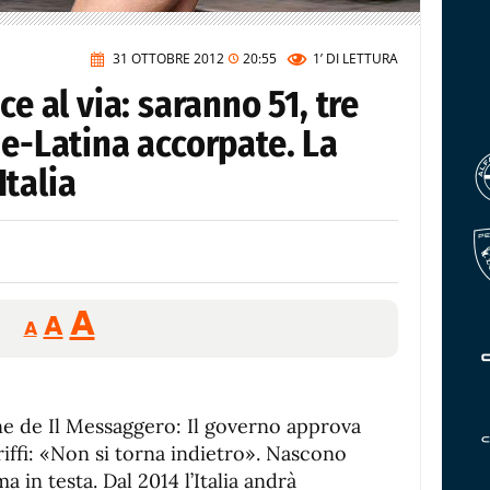
31 OTTOBRE 2012
20:55
1’
DI LETTURA
ce al via: saranno 51, tre
ne-Latina accorpate. La
talia
Reducir
Aumentar
Restablecer
A
A
A
tamaño
tamaño
tamaño
de
de
fuente.
de
fuente
ne de Il Messaggero: Il governo approva
fuente.
riffi: «Non si torna indietro». Nascono
 in testa. Dal 2014 l’Italia andrà