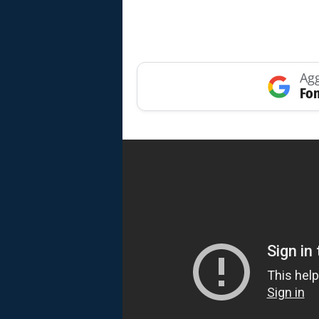
Agg
Fon