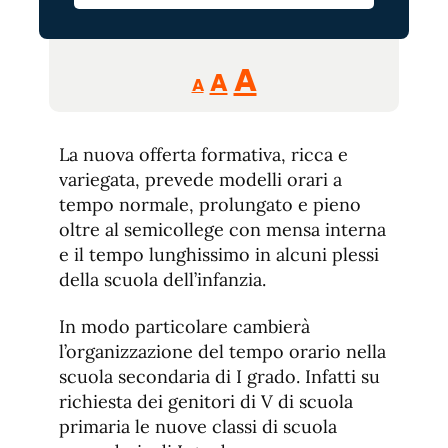
Reducir
Aumentar
Restablecer
A
A
A
tamaño
tamaño
tamaño
de
de
fuente.
La nuova offerta formativa, ricca e
de
fuente
variegata, prevede modelli orari a
fuente.
tempo normale, prolungato e pieno
oltre al semicollege con mensa interna
e il tempo lunghissimo in alcuni plessi
della scuola dell’infanzia.
In modo particolare cambierà
l’organizzazione del tempo orario nella
scuola secondaria di I grado. Infatti su
richiesta dei genitori di V di scuola
primaria le nuove classi di scuola