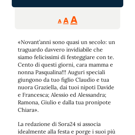
Reducir
Aumentar
Restablecer
A
A
A
tamaño
tamaño
tamaño
de
de
fuente.
«Novant’anni sono quasi un secolo: un
de
fuente
traguardo davvero invidiabile che
fuente.
siamo felicissimi di festeggiare con te.
Cento di questi giorni, cara mamma e
nonna Pasqualina!!! Auguri speciali
giungono da tuo figlio Claudio e tua
nuora Graziella, dai tuoi nipoti Davide
e Francesca; Alessio ed Alessandra;
Ramona, Giulio e dalla tua pronipote
Chiara».
La redazione di Sora24 si associa
idealmente alla festa e porge i suoi più