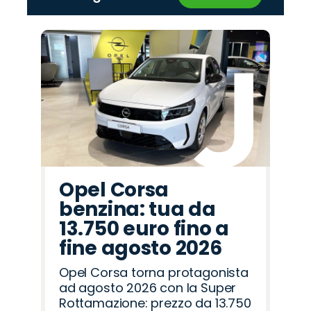
‹
›
Promo
Promo
Promo
Promo
Promo
Promo
Promo
Promo
Promo
Promo
Promo
Promo
Promo
Promo
Promo
Fiat
Lancia
Seat
Land
Opel
Peugeot
Abarth
Jeep
Cupra
Hyundai
Citroën
Omoda
Alfa
Jaecoo
Mazda
Rover
Romeo
Opel Corsa
benzina: tua da
13.750 euro fino a
fine agosto 2026
Opel Corsa torna protagonista
ad agosto 2026 con la Super
Rottamazione: prezzo da 13.750