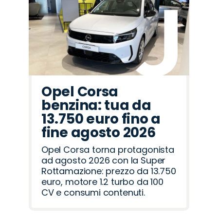
Mazda
Cupra
Lancia
Seat
Citroën
Peugeot
Fiat
Omoda
Abarth
Jeep
Hyundai
Jaecoo
Alfa
Opel
Land
Romeo
Rover
Opel Corsa
benzina: tua da
13.750 euro fino a
fine agosto 2026
Opel Corsa torna protagonista
ad agosto 2026 con la Super
Rottamazione: prezzo da 13.750
euro, motore 1.2 turbo da 100
CV e consumi contenuti.