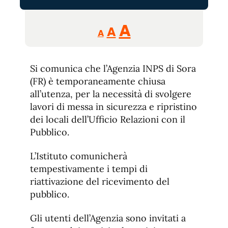
Reducir
Aumentar
Restablecer
A
A
A
tamaño
tamaño
tamaño
de
de
fuente.
Si comunica che l’Agenzia INPS di Sora
de
fuente
(FR) è temporaneamente chiusa
fuente.
all’utenza, per la necessità di svolgere
lavori di messa in sicurezza e ripristino
dei locali dell’Ufficio Relazioni con il
Pubblico.
L’Istituto comunicherà
tempestivamente i tempi di
riattivazione del ricevimento del
pubblico.
Gli utenti dell’Agenzia sono invitati a