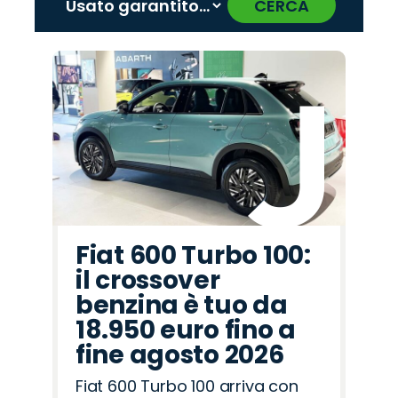
CERCA
‹
›
Promo
Promo
Promo
Promo
Promo
Promo
Promo
Promo
Promo
Promo
Promo
Promo
Promo
Promo
Promo
Jeep
Omoda
Hyundai
Alfa
Opel
Abarth
Jaecoo
Cupra
Land
Peugeot
Seat
Citroën
Fiat
Mazda
Lancia
Romeo
Rover
Fiat 600 Turbo 100:
il crossover
benzina è tuo da
18.950 euro fino a
fine agosto 2026
Fiat 600 Turbo 100 arriva con