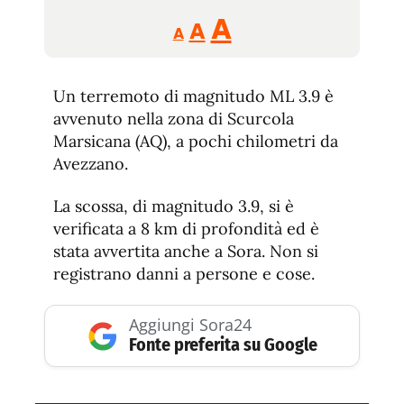
Reducir
Aumentar
Restablecer
A
A
A
tamaño
tamaño
tamaño
de
de
fuente.
Un terremoto di magnitudo ML 3.9 è
de
fuente
avvenuto nella zona di Scurcola
fuente.
Marsicana (AQ), a pochi chilometri da
Avezzano.
La scossa, di magnitudo 3.9, si è
verificata a 8 km di profondità ed è
stata avvertita anche a Sora. Non si
registrano danni a persone e cose.
Aggiungi Sora24
Fonte preferita su Google