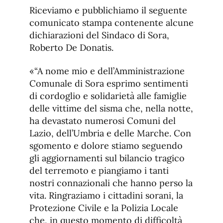
de
fuente.
Riceviamo e pubblichiamo il seguente
de
fuente
comunicato stampa contenente alcune
fuente.
dichiarazioni del Sindaco di Sora,
Roberto De Donatis.
«“A nome mio e dell’Amministrazione
Comunale di Sora esprimo sentimenti
di cordoglio e solidarietà alle famiglie
delle vittime del sisma che, nella notte,
ha devastato numerosi Comuni del
Lazio, dell’Umbria e delle Marche. Con
sgomento e dolore stiamo seguendo
gli aggiornamenti sul bilancio tragico
del terremoto e piangiamo i tanti
nostri connazionali che hanno perso la
vita. Ringraziamo i cittadini sorani, la
Protezione Civile e la Polizia Locale
che, in questo momento di difficoltà