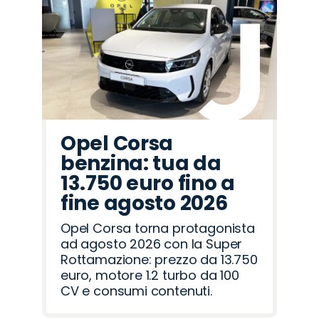
Citroën
Jaecoo
Peugeot
Alfa
Land
Mazda
Cupra
Opel
Hyundai
Abarth
Fiat
Lancia
Jeep
Omoda
Seat
Romeo
Rover
Opel Corsa
benzina: tua da
13.750 euro fino a
fine agosto 2026
Opel Corsa torna protagonista
ad agosto 2026 con la Super
Rottamazione: prezzo da 13.750
euro, motore 1.2 turbo da 100
CV e consumi contenuti.