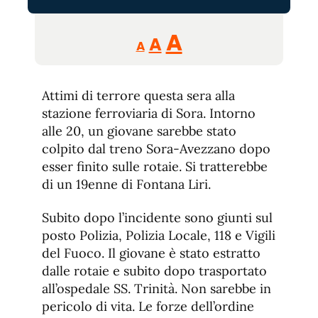
Reducir
Aumentar
Restablecer
A
A
A
tamaño
tamaño
tamaño
de
de
fuente.
Attimi di terrore questa sera alla
de
fuente
stazione ferroviaria di Sora. Intorno
fuente.
alle 20, un giovane sarebbe stato
colpito dal treno Sora-Avezzano dopo
esser finito sulle rotaie. Si tratterebbe
di un 19enne di Fontana Liri.
Subito dopo l’incidente sono giunti sul
posto Polizia, Polizia Locale, 118 e Vigili
del Fuoco. Il giovane è stato estratto
dalle rotaie e subito dopo trasportato
all’ospedale SS. Trinità. Non sarebbe in
pericolo di vita. Le forze dell’ordine