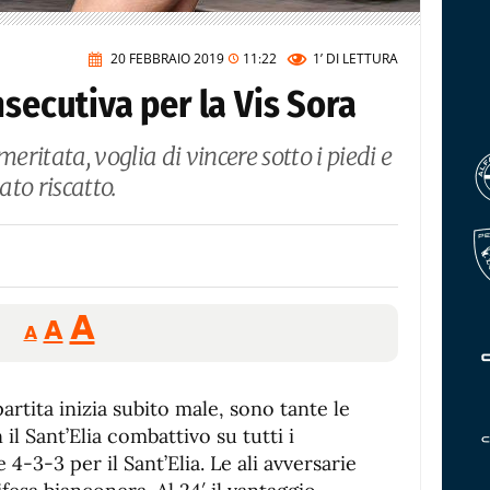
20 FEBBRAIO 2019
11:22
1’
DI LETTURA
nsecutiva per la Vis Sora
meritata, voglia di vincere sotto i piedi e
to riscatto.
Reducir
Aumentar
Restablecer
A
A
A
tamaño
tamaño
tamaño
de
de
fuente.
artita inizia subito male, sono tante le
de
fuente
il Sant’Elia combattivo su tutti i
fuente.
e 4-3-3 per il Sant’Elia. Le ali avversarie