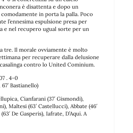
ianconera è disattenta e dopo un
a comodamente in porta la palla. Poco
nte l’ennesima espulsione presa per
ca e nel recupero ugual sorte per un
o a tre. Il morale ovviamente è molto
settimana per recuperare dalla delusione
a casalinga contro lo United Cominium.
07 . 4-0
 67′ Bastianello)
lupica, Cianfarani (37′ Gismondi),
ni), Maltesi (63′ Castellucci), Abbate (46′
(63′ De Gasperis), Iafrate, D’Aqui. A