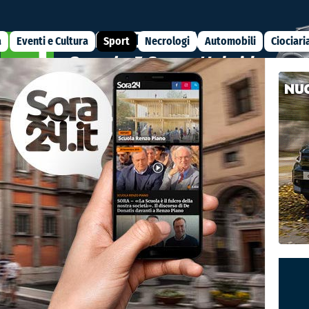
a
Eventi e Cultura
Sport
Necrologi
Automobili
Ciociari