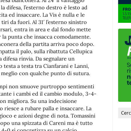
esa bianconera. Al 24′ il vantaggio
a difesa, l’esterno destro è lesto ad
ta ed insaccare. La Vis è nulla e le
ri da fuori. Al 31′ l’esterno sinistro
rsari, entra in area e dal fondo mette
r la punta che insacca comodamente.
nconera della partita arriva poco dopo.
patta il palo, sulla ribattuta Cellupica
 difesa rinvia. Da segnalare un
 testa a testa tra Cianfarani e Lanni,
l meglio con qualche punto di sutura.
 tempi non smuove purtroppo sentimenti
stante i cambi ed il cambio modulo, 3-4-
 non migliora. Su una indecisione
o riesce a rubare palla e insaccare. La
gioco e azioni degne di nota. Tomassini
opo una spizzata di Careni ma è tutto
l 4-0 sì concretizza su un calcio