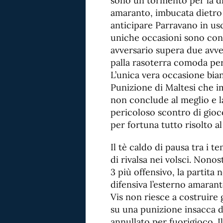
sono un tormento per la dif
amaranto, imbucata dietro l
anticipare Parravano in usci
uniche occasioni sono con ti
avversario supera due avve
palla rasoterra comoda pe
L’unica vera occasione bia
Punizione di Maltesi che im
non conclude al meglio e la
pericoloso scontro di gioco
per fortuna tutto risolto a
Il tè caldo di pausa tra i
di rivalsa nei volsci. Nono
3 più offensivo, la partita
difensiva l’esterno amarant
Vis non riesce a costruire 
su una punizione insacca d
annullato per fuorigioco. I