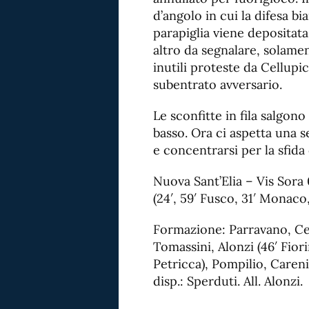
d’angolo in cui la difesa b
parapiglia viene depositat
altro da segnalare, solame
inutili proteste da Cellupi
subentrato avversario.
Le sconfitte in fila salgon
basso. Ora ci aspetta una 
e concentrarsi per la sfid
Nuova Sant’Elia – Vis Sora 
(24′, 59′ Fusco, 31′ Monaco,
Formazione: Parravano, Cel
Tomassini, Alonzi (46′ Fiori
Petricca), Pompilio, Careni 
disp.: Sperduti. All. Alonzi.