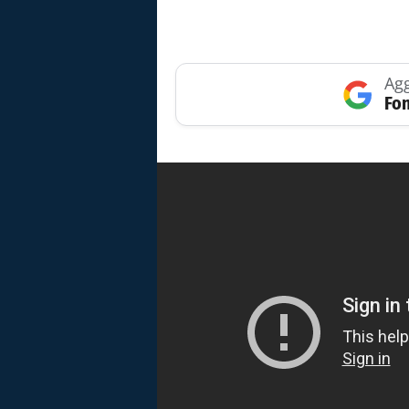
Agg
Fon