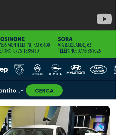
CERCA
›