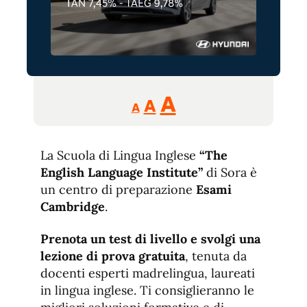
Reducir
Aumentar
Restablecer
A
A
A
tamaño
tamaño
tamaño
de
de
fuente.
La Scuola di Lingua Inglese
de
“The
fuente
English Language Institute”
di Sora è
fuente.
un centro di preparazione
Esami
Cambridge
.
Prenota un test di livello e svolgi una
lezione di prova gratuita
, tenuta da
docenti esperti madrelingua, laureati
in lingua inglese. Ti consiglieranno le