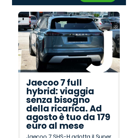
‹
›
Promo
Promo
Promo
Promo
Promo
Promo
Promo
Promo
Promo
Promo
Promo
Promo
Promo
Promo
Promo
Alfa
Land
Lancia
Omoda
Cupra
Abarth
Seat
Jaecoo
Mazda
Jeep
Peugeot
Hyundai
Citroën
Opel
Fiat
Romeo
Rover
Jaecoo 7 full
hybrid: viaggia
senza bisogno
della ricarica. Ad
agosto è tuo da 179
euro al mese
Jaecoo 7 SHS-H adotta il Super