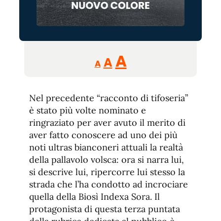
Reducir
Aumentar
Restablecer
A
A
A
tamaño
tamaño
tamaño
de
de
fuente.
Nel precedente “racconto di tifoseria”
de
fuente
è stato più volte nominato e
fuente.
ringraziato per aver avuto il merito di
aver fatto conoscere ad uno dei più
noti ultras bianconeri attuali la realtà
della pallavolo volsca: ora si narra lui,
si descrive lui, ripercorre lui stesso la
strada che l’ha condotto ad incrociare
quella della Biosì Indexa Sora. Il
protagonista di questa terza puntata