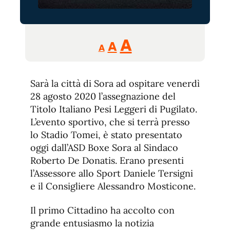
Reducir
Aumentar
Restablecer
A
A
A
tamaño
tamaño
tamaño
de
de
fuente.
Sarà la città di Sora ad ospitare venerdì
de
fuente
28 agosto 2020 l’assegnazione del
fuente.
Titolo Italiano Pesi Leggeri di Pugilato.
L’evento sportivo, che si terrà presso
lo Stadio Tomei, è stato presentato
oggi dall’ASD Boxe Sora al Sindaco
Roberto De Donatis. Erano presenti
l’Assessore allo Sport Daniele Tersigni
e il Consigliere Alessandro Mosticone.
Il primo Cittadino ha accolto con
grande entusiasmo la notizia