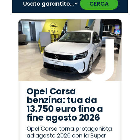
CERCA
‹
›
Promo
Promo
Promo
Promo
Promo
Promo
Promo
Promo
Promo
Promo
Promo
Promo
Promo
Promo
Promo
Alfa
Omoda
Peugeot
Hyundai
Mazda
Jaecoo
Seat
Lancia
Abarth
Jeep
Opel
Fiat
Land
Citroën
Cupra
Romeo
Rover
Opel Corsa
benzina: tua da
13.750 euro fino a
fine agosto 2026
Opel Corsa torna protagonista
ad agosto 2026 con la Super