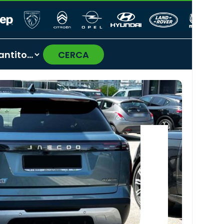
CERCA
›