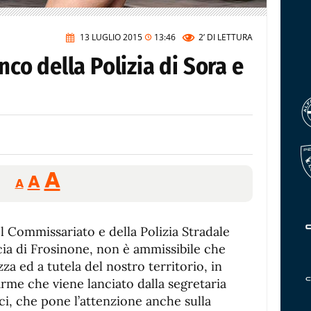
13 LUGLIO 2015
13:46
2’
DI LETTURA
anco della Polizia di Sora e
Reducir
Aumentar
Restablecer
A
A
A
tamaño
tamaño
tamaño
de
de
fuente.
l Commissariato e della Polizia Stradale
de
fuente
ncia di Frosinone, non è ammissibile che
fuente.
a ed a tutela del nostro territorio, in
larme che viene lanciato dalla segretaria
ci, che pone l’attenzione anche sulla