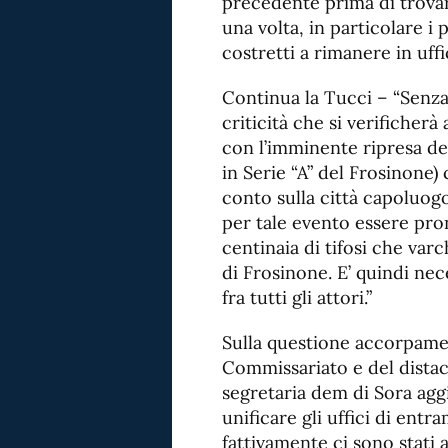
precedente prima di trovar
una volta, in particolare i p
costretti a rimanere in uff
Continua la Tucci – “Senza
criticità che si verificherà
con l’imminente ripresa del
in Serie “A” del Frosinone)
conto sulla città capoluogo
per tale evento essere pron
centinaia di tifosi che var
di Frosinone. E’ quindi nec
fra tutti gli attori.”
Sulla questione accorpamen
Commissariato e del distac
segretaria dem di Sora agg
unificare gli uffici di entra
fattivamente ci sono stati 