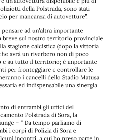
e un’autovettura disponibile e più di
oliziotti della Polstrada, sono stati
icio per mancanza di autovetture”.
 pensare ad un’altra importante
 a breve sul nostro territorio provinciale
la stagione calcistica (dopo la vittoria
 che avrà un riverbero non di poco
 e su tutto il territorio; è importante
ti per fronteggiare e controllare le
cheranno i cancelli dello Stadio Matusa
essaria ed indispensabile una sinergia
to di entrambi gli uffici del
camento Polstrada di Sora, la
iunge – “ Da tempo parliamo di
mbi i corpi di Polizia di Sora e
alcuni incontri, a cui ho preso parte in