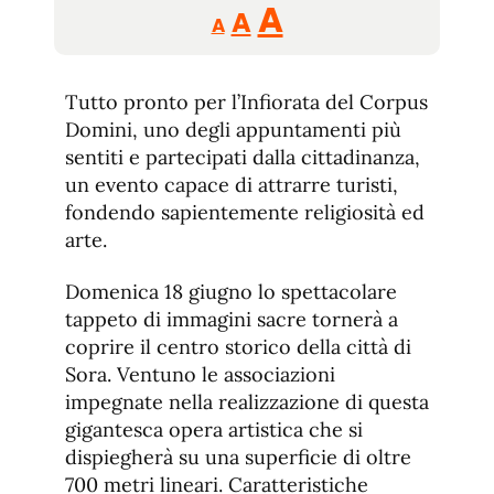
Reducir
Aumentar
Restablecer
A
A
A
tamaño
tamaño
tamaño
de
de
fuente.
Tutto pronto per l’Infiorata del Corpus
de
fuente
Domini, uno degli appuntamenti più
fuente.
sentiti e partecipati dalla cittadinanza,
un evento capace di attrarre turisti,
fondendo sapientemente religiosità ed
arte.
Domenica 18 giugno lo spettacolare
tappeto di immagini sacre tornerà a
coprire il centro storico della città di
Sora. Ventuno le associazioni
impegnate nella realizzazione di questa
gigantesca opera artistica che si
dispiegherà su una superficie di oltre
700 metri lineari. Caratteristiche