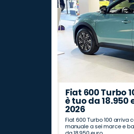
Rover
Romeo
Fiat 600 Turbo 1
è tuo da 18.950 
2026
Fiat 600 Turbo 100 arriva
manuale a sei marce e bag
da 18.950 euro.