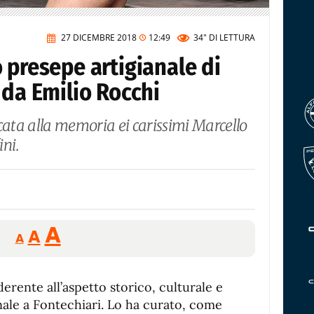
27 DICEMBRE 2018
12:49
34"
DI LETTURA
 presepe artigianale di
 da Emilio Rocchi
cata alla memoria ei carissimi Marcello
ni.
Reducir
Aumentar
Restablecer
A
A
A
tamaño
tamaño
tamaño
de
de
fuente.
erente all’aspetto storico, culturale e
de
fuente
anale a Fontechiari. Lo ha curato, come