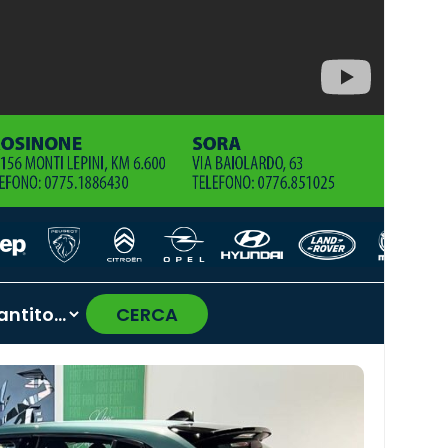
CERCA
›