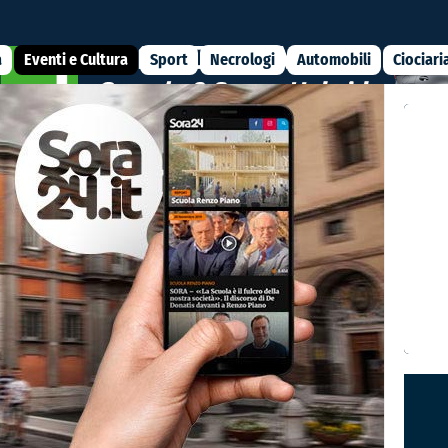
a
Eventi e Cultura
Sport
Necrologi
Automobili
Ciociari