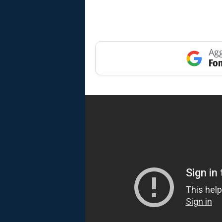
Agg
Fon