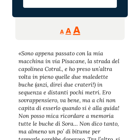
Reducir
Aumentar
Restablecer
A
A
A
tamaño
tamaño
tamaño
de
de
fuente.
«Sono appena passato con la mia
de
fuente
macchina in via Pisacane, la strada del
fuente.
capolinea Cotral., e ho preso un’altra
volta in pieno quelle due maledette
buche (anzi, direi due crateri!) in
sequenza e distanti pochi metri. Ero
sovrappensiero, va bene, ma a chi non
capita di esserlo quando si è alla guida!
Non posso mica ricordare a memoria
tutte le buche di Sora… Non dico tanto,
ma almeno un po’ di bitume per
tapparle sarebbe doveroso. Tra l’altro, si