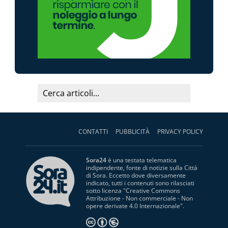
CONTATTI
PUBBLICITÀ
PRIVACY POLICY
Sora24
è una testata telematica
indipendente, fonte di notizie sulla Città
di Sora. Eccetto dove diversamente
indicato, tutti i contenuti sono rilasciati
sotto licenza "
Creative Commons
Attribuzione - Non commerciale - Non
opere derivate 4.0 Internazionale
".