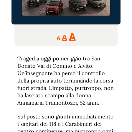
Reducir
Aumentar
Restablecer
A
A
A
tamaño
tamaño
tamaño
de
de
fuente.
Tragedia oggi pomeriggio tra San
de
fuente
Donato Val di Comino e Alvito.
fuente.
Un’insegnante ha perso il controllo
della propria auto terminando la corsa
fuori strada. L’impatto, purtroppo, non
ha lasciato scampo alla donna,
Annamaria Tramontozzi, 52 anni.
Sul posto sono giunti immediatamente
i sanitari del 118 e i Carabinieri del
centro cominense, ma purtroppo ogni