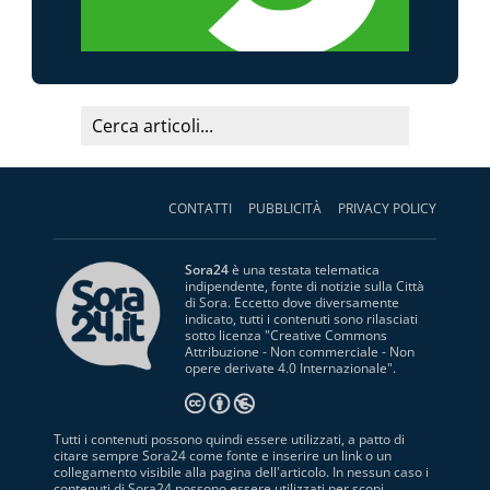
CONTATTI
PUBBLICITÀ
PRIVACY POLICY
Sora24
è una testata telematica
indipendente, fonte di notizie sulla Città
di Sora. Eccetto dove diversamente
indicato, tutti i contenuti sono rilasciati
sotto licenza "
Creative Commons
Attribuzione - Non commerciale - Non
opere derivate 4.0 Internazionale
".
Tutti i contenuti possono quindi essere utilizzati, a patto di
citare sempre Sora24 come fonte e inserire un link o un
collegamento visibile alla pagina dell'articolo. In nessun caso i
contenuti di Sora24 possono essere utilizzati per scopi