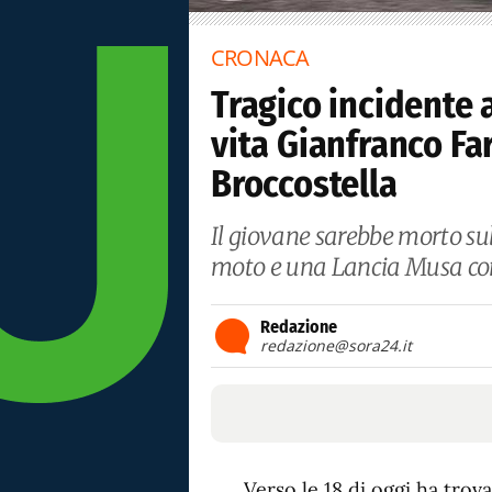
CRONACA
Tragico incidente 
vita Gianfranco Fa
Broccostella
Il giovane sarebbe morto sul 
moto e una Lancia Musa c
Redazione
redazione@sora24.it
Verso le 18 di oggi ha trov