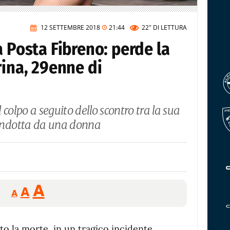
12 SETTEMBRE 2018
21:44
22"
DI LETTURA
a Posta Fibreno: perde la
rina, 29enne di
colpo a seguito dello scontro tra la sua
ondotta da una donna
Reducir
Aumentar
Restablecer
A
A
A
tamaño
tamaño
tamaño
de
de
fuente.
ato la morte, in un tragico incidente