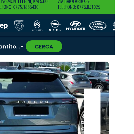
CERCA
›