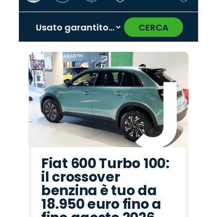
CERCA
‹
›
Promo
Promo
Promo
Promo
Promo
Promo
Promo
Promo
Promo
Promo
Promo
Promo
Promo
Promo
Promo
Peugeot
Seat
Fiat
Hyundai
Citroën
Abarth
Jaecoo
Omoda
Land
Jeep
Opel
Lancia
Cupra
Mazda
Alfa
Rover
Romeo
Fiat 600 Turbo 100:
il crossover
benzina è tuo da
18.950 euro fino a