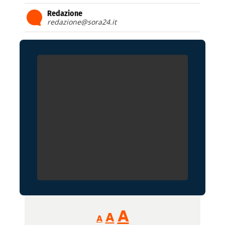
Redazione
redazione@sora24.it
Reducir
Aumentar
Restablecer
A
A
A
tamaño