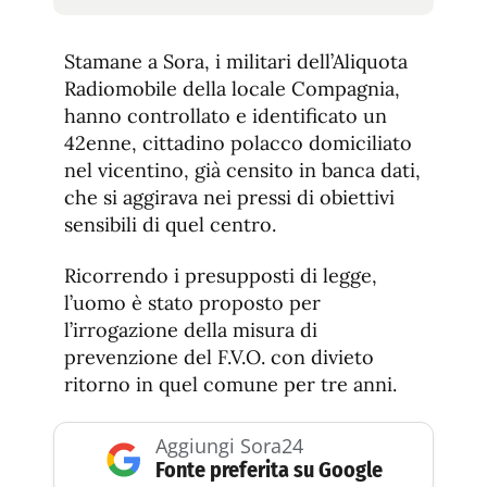
tamaño
tamaño
de
de
fuente.
Stamane a Sora, i militari dell’Aliquota
de
fuente
Radiomobile della locale Compagnia,
fuente.
hanno controllato e identificato un
42enne, cittadino polacco domiciliato
nel vicentino, già censito in banca dati,
che si aggirava nei pressi di obiettivi
sensibili di quel centro.
Ricorrendo i presupposti di legge,
l’uomo è stato proposto per
l’irrogazione della misura di
prevenzione del F.V.O. con divieto
ritorno in quel comune per tre anni.
Aggiungi Sora24
Fonte preferita su Google