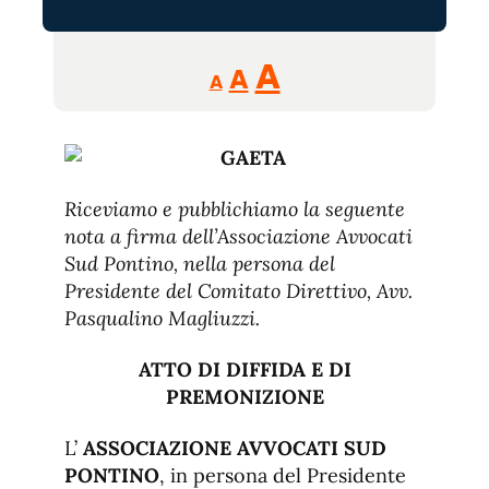
Reducir
Aumentar
Restablecer
A
A
A
tamaño
tamaño
tamaño
de
de
fuente.
de
fuente
fuente.
Riceviamo e pubblichiamo la seguente
nota a firma dell’Associazione Avvocati
Sud Pontino, nella persona del
Presidente del Comitato Direttivo, Avv.
Pasqualino Magliuzzi.
ATTO DI DIFFIDA E DI
PREMONIZIONE
L’
ASSOCIAZIONE AVVOCATI SUD
PONTINO
, in persona del Presidente