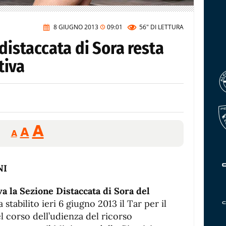
8 GIUGNO 2013
09:01
56"
DI LETTURA
 distaccata di Sora resta
tiva
Reducir
Aumentar
Restablecer
A
A
A
tamaño
tamaño
tamaño
de
de
fuente.
de
fuente
fuente.
a la Sezione Distaccata di Sora del
 stabilito ieri 6 giugno 2013 il Tar per il
el corso dell’udienza del ricorso