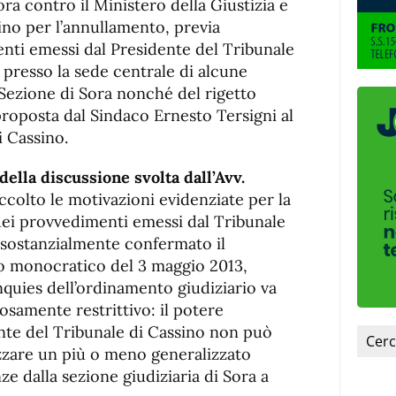
a contro il Ministero della Giustizia e
ino per l’annullamento, previa
nti emessi dal Presidente del Tribunale
 presso la sede centrale di alcune
la Sezione di Sora nonché del rigetto
proposta dal Sindaco Ernesto Tersigni al
i Cassino.
 della discussione svolta dall’Avv.
accolto le motivazioni evidenziate per la
 dei provvedimenti emessi dal Tribunale
, sostanzialmente confermato il
 monocratico del 3 maggio 2013,
nquies dell’ordinamento giudiziario va
osamente restrittivo: il potere
nte del Tribunale di Cassino non può
zzare un più o meno generalizzato
e dalla sezione giudiziaria di Sora a