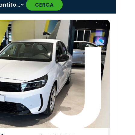
CERCA
›