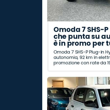
Omoda 7 SHS-P P
che punta su au
è in promo per 
Omoda 7 SHS-P Plug-in Hybr
autonomia, 92 km in elettr
promozione con rate da 19