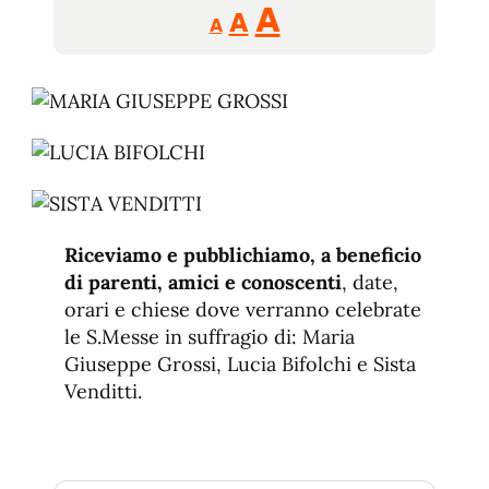
Reducir
Aumentar
Restablecer
A
A
A
tamaño
tamaño
tamaño
de
de
fuente.
de
fuente
fuente.
Riceviamo e pubblichiamo, a beneficio
di parenti, amici e conoscenti
, date,
orari e chiese dove verranno celebrate
le S.Messe in suffragio di: Maria
Giuseppe Grossi, Lucia Bifolchi e Sista
Venditti.