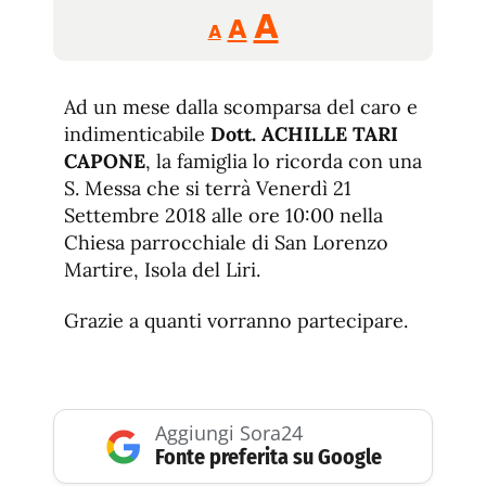
Reducir
Aumentar
Restablecer
A
A
A
tamaño
tamaño
tamaño
de
de
fuente.
Ad un mese dalla scomparsa del caro e
de
fuente
indimenticabile
Dott. ACHILLE TARI
fuente.
CAPONE
, la famiglia lo ricorda con una
S. Messa che si terrà Venerdì 21
Settembre 2018 alle ore 10:00 nella
Chiesa parrocchiale di San Lorenzo
Martire, Isola del Liri.
Grazie a quanti vorranno partecipare.
Aggiungi Sora24
Fonte preferita su Google