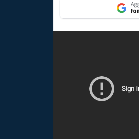
Agg
Fon