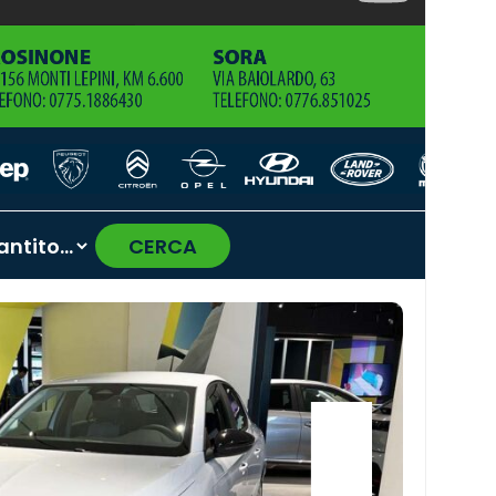
CERCA
›