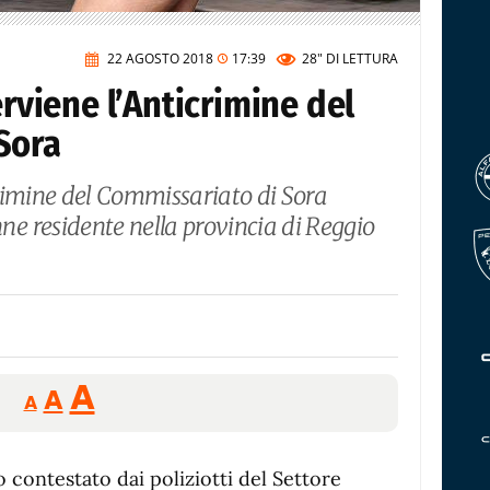
22 AGOSTO 2018
17:39
28"
DI LETTURA
erviene l’Anticrimine del
Sora
icrimine del Commissariato di Sora
e residente nella provincia di Reggio
Reducir
Aumentar
Restablecer
A
A
A
tamaño
tamaño
tamaño
de
de
fuente.
o contestato dai poliziotti del Settore