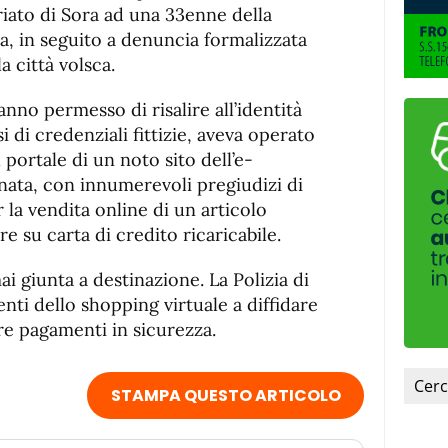
de
fuente
iato di Sora ad una 33enne della
fuente.
a, in seguito a denuncia formalizzata
a città volsca.
nno permesso di risalire all’identità
 di credenziali fittizie, aveva operato
portale di un noto sito dell’e-
ata, con innumerevoli pregiudizi di
r la vendita online di un articolo
re su carta di credito ricaricabile.
 giunta a destinazione. La Polizia di
enti dello shopping virtuale a diffidare
are pagamenti in sicurezza.
STAMPA QUESTO ARTICOLO