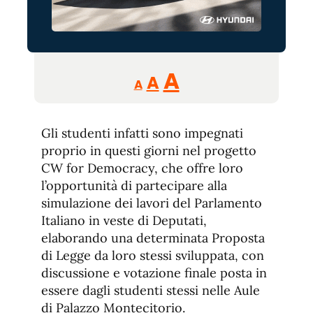
Reducir
Aumentar
Restablecer
A
A
A
tamaño
tamaño
tamaño
de
de
fuente.
Gli studenti infatti sono impegnati
de
fuente
proprio in questi giorni nel progetto
fuente.
CW for Democracy, che offre loro
l’opportunità di partecipare alla
simulazione dei lavori del Parlamento
Italiano in veste di Deputati,
elaborando una determinata Proposta
di Legge da loro stessi sviluppata, con
discussione e votazione finale posta in
essere dagli studenti stessi nelle Aule
di Palazzo Montecitorio.