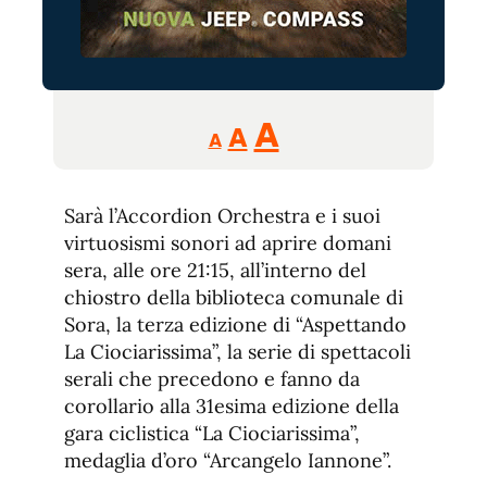
Reducir
Aumentar
Restablecer
A
A
A
tamaño
tamaño
tamaño
de
de
fuente.
Sarà l’Accordion Orchestra e i suoi
de
fuente
virtuosismi sonori ad aprire domani
fuente.
sera, alle ore 21:15, all’interno del
chiostro della biblioteca comunale di
Sora, la terza edizione di “Aspettando
La Ciociarissima”, la serie di spettacoli
serali che precedono e fanno da
corollario alla 31esima edizione della
gara ciclistica “La Ciociarissima”,
medaglia d’oro “Arcangelo Iannone”.