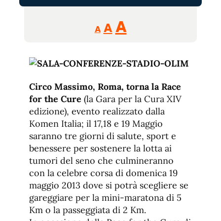
Reducir
Aumentar
Restablecer
A
A
A
tamaño
tamaño
tamaño
de
de
fuente.
de
fuente
fuente.
Circo Massimo, Roma, torna la Race
for the Cure
(la Gara per la Cura XIV
edizione), evento realizzato dalla
Komen Italia; il 17,18 e 19 Maggio
saranno tre giorni di salute, sport e
benessere per sostenere la lotta ai
tumori del seno che culmineranno
con la celebre corsa di domenica 19
maggio 2013 dove si potrà scegliere se
gareggiare per la mini-maratona di 5
Km o la passeggiata di 2 Km.