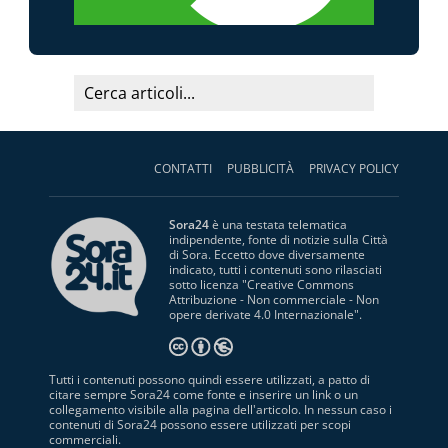
CONTATTI
PUBBLICITÀ
PRIVACY POLICY
Sora24
è una testata telematica
indipendente, fonte di notizie sulla Città
di Sora. Eccetto dove diversamente
indicato, tutti i contenuti sono rilasciati
sotto licenza "
Creative Commons
Attribuzione - Non commerciale - Non
opere derivate 4.0 Internazionale
".
Tutti i contenuti possono quindi essere utilizzati, a patto di
citare sempre Sora24 come fonte e inserire un link o un
collegamento visibile alla pagina dell'articolo. In nessun caso i
contenuti di Sora24 possono essere utilizzati per scopi
commerciali.