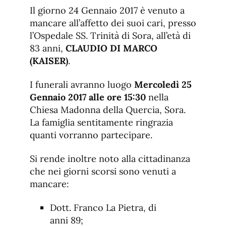
de
fuente.
Il giorno 24 Gennaio 2017 è venuto a
de
fuente
mancare all’affetto dei suoi cari, presso
fuente.
l’Ospedale SS. Trinità di Sora, all’età di
83 anni,
CLAUDIO DI MARCO
(KAISER)
.
I funerali avranno luogo
Mercoledì 25
Gennaio 2017 alle ore 15:30
nella
Chiesa Madonna della Quercia, Sora.
La famiglia sentitamente ringrazia
quanti vorranno partecipare.
Si rende inoltre noto alla cittadinanza
che nei giorni scorsi sono venuti a
mancare:
Dott. Franco La Pietra, di
anni 89;