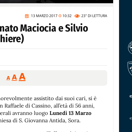
13 MARZO 2017
10:32
23"
DI LETTURA
nato Maciocia e Silvio
chiere)
Reducir
Aumentar
Restablecer
A
A
A
tamaño
tamaño
tamaño
de
de
fuente.
orevolmente assistito dai suoi cari, si è
de
fuente
 Raffaele di Cassino, all’età di 56 anni,
fuente.
unerali avranno luogo
Lunedì 13 Marzo
Chiesa di S. Giovanna Antida, Sora.