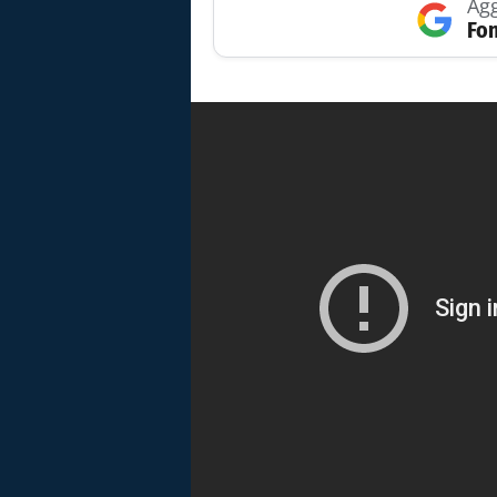
Agg
Fon