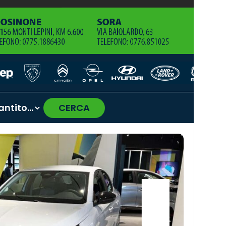
CERCA
›