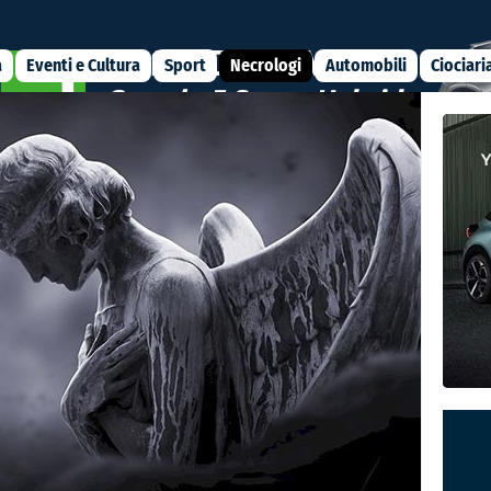
a
Eventi e Cultura
Sport
Necrologi
Automobili
Ciociari