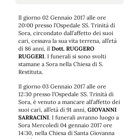
tamaño
tamaño
de
de
fuente.
Il giorno 02 Gennaio 2017 alle ore
de
fuente
20:00 presso l’Ospedale SS. Trinità di
fuente.
Sora, circondato dall’affetto dei suoi
cari, cessava la sua vita terrena, all’età
di 86 anni, il
Dott. RUGGERO
RUGGERI
. I funerali si sono svolti
stamane a Sora nella Chiesa di S.
Restituta.
Il giorno 03 Gennaio 2017 alle ore
12:30 presso l’Ospedale SS. Trinità di
Sora, è venuto a mancare all’affetto dei
suoi cari, all’età di 91 anni,
GIOVANNI
SARRACINI
. I funerali avranno luogo a
Sora Mercoledì 04 gennaio 2017 ore
14:30, nella Chiesa di Santa Giovanna