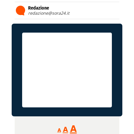
Redazione
redazione@sora24.it
Reducir
Aumentar
Restablecer
A
A
A
tamaño