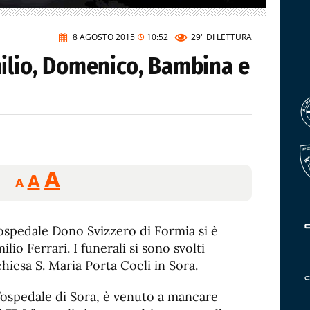
8 AGOSTO 2015
10:52
29"
DI LETTURA
milio, Domenico, Bambina e
Reducir
Aumentar
Restablecer
A
A
A
tamaño
tamaño
tamaño
de
de
fuente.
’ospedale Dono Svizzero di Formia si è
de
fuente
ilio Ferrari. I funerali si sono svolti
fuente.
 chiesa S. Maria Porta Coeli in Sora.
l’ospedale di Sora, è venuto a mancare