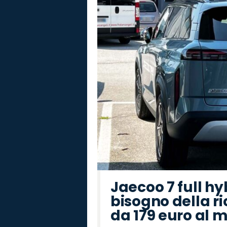
Peugeot
Seat
Cupra
Jaecoo
Citroën
Omoda
Jeep
Opel
Lancia
Fiat
Alfa
Abarth
Land
Mazda
Hyundai
Romeo
Rover
Jaecoo 7 full hy
bisogno della ri
da 179 euro al 