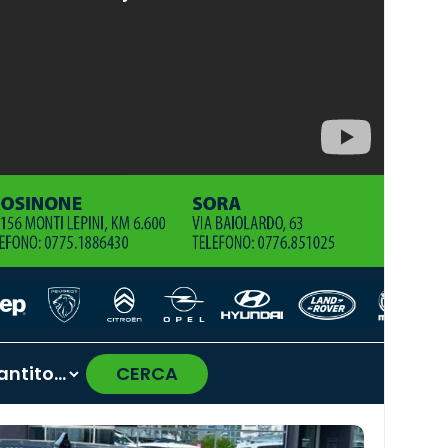
CERCA
›