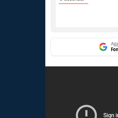
Agg
Fon