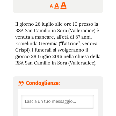
Reducir
Aumentar
Restablecer
A
A
A
tamaño
tamaño
tamaño
de
de
fuente.
Il giorno 26 luglio alle ore 10 presso la
de
fuente
RSA San Camillo in Sora (Valleradice) è
fuente.
venuta a mancare, all’età di 87 anni,
Ermelinda Geremia (“l’attrice”, vedova
Crispi). I funerali si svolgeranno il
giorno 28 Luglio 2016 nella chiesa della
RSA San Camillo in Sora (Valleradice).
Condoglianze: