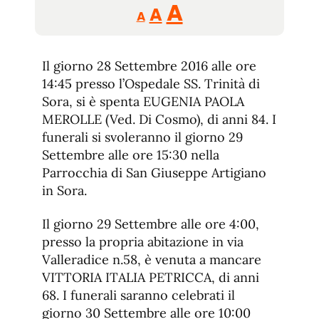
Reducir
Aumentar
Restablecer
A
A
A
tamaño
tamaño
tamaño
de
de
fuente.
Il giorno 28 Settembre 2016 alle ore
de
fuente
14:45 presso l’Ospedale SS. Trinità di
fuente.
Sora, si è spenta EUGENIA PAOLA
MEROLLE (Ved. Di Cosmo), di anni 84. I
funerali si svoleranno il giorno 29
Settembre alle ore 15:30 nella
Parrocchia di San Giuseppe Artigiano
in Sora.
Il giorno 29 Settembre alle ore 4:00,
presso la propria abitazione in via
Valleradice n.58, è venuta a mancare
VITTORIA ITALIA PETRICCA, di anni
68. I funerali saranno celebrati il
giorno 30 Settembre alle ore 10:00