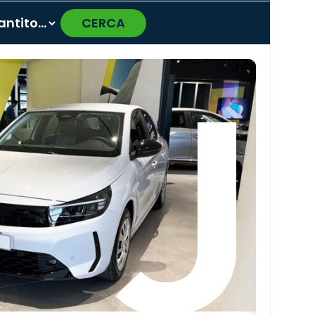
CERCA
›