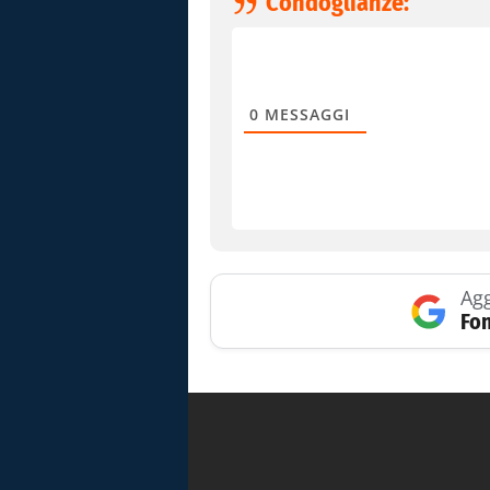
Condoglianze:
0
MESSAGGI
Agg
Fon