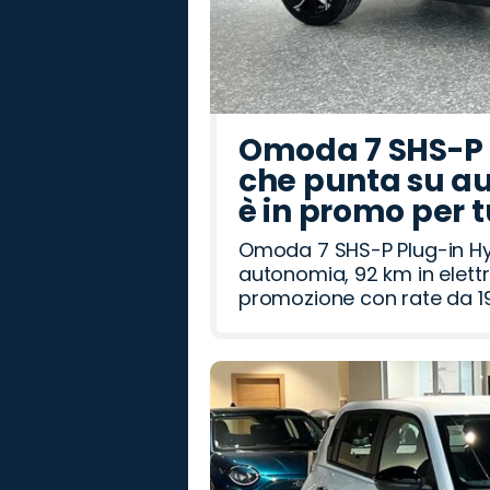
Omoda 7 SHS-P P
che punta su au
è in promo per 
Omoda 7 SHS-P Plug-in Hybr
autonomia, 92 km in elettr
promozione con rate da 19