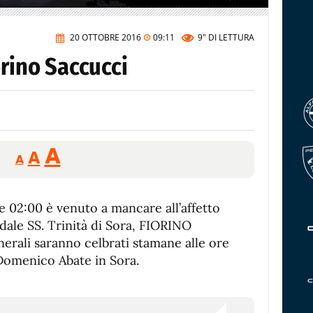
20 OTTOBRE 2016
09:11
9"
DI LETTURA
orino Saccucci
Reducir
Aumentar
Restablecer
A
A
A
tamaño
tamaño
tamaño
de
de
fuente.
re 02:00 è venuto a mancare all’affetto
de
fuente
edale SS. Trinità di Sora, FIORINO
fuente.
nerali saranno celbrati stamane alle ore
 Domenico Abate in Sora.