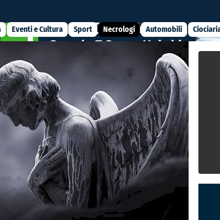
a
Eventi e Cultura
Sport
Necrologi
Automobili
Ciociari