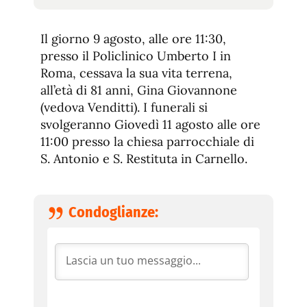
tamaño
tamaño
de
de
fuente.
Il giorno 9 agosto, alle ore 11:30,
de
fuente
presso il Policlinico Umberto I in
fuente.
Roma, cessava la sua vita terrena,
all’età di 81 anni, Gina Giovannone
(vedova Venditti). I funerali si
svolgeranno Giovedì 11 agosto alle ore
11:00 presso la chiesa parrocchiale di
S. Antonio e S. Restituta in Carnello.
Condoglianze: