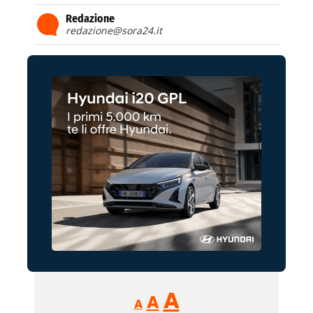
Redazione
redazione@sora24.it
Reducir
Aumentar
Restablecer
A
A
A
tamaño